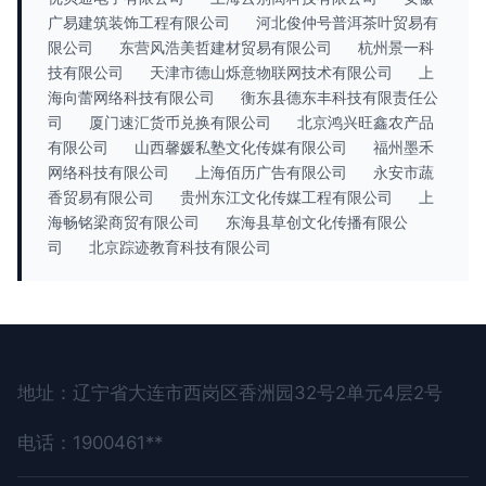
广易建筑装饰工程有限公司
河北俊仲号普洱茶叶贸易有
限公司
东营风浩美哲建材贸易有限公司
杭州景一科
技有限公司
天津市德山烁意物联网技术有限公司
上
海向蕾网络科技有限公司
衡东县德东丰科技有限责任公
司
厦门速汇货币兑换有限公司
北京鸿兴旺鑫农产品
有限公司
山西馨媛私塾文化传媒有限公司
福州墨禾
网络科技有限公司
上海佰历广告有限公司
永安市蔬
香贸易有限公司
贵州东江文化传媒工程有限公司
上
海畅铭梁商贸有限公司
东海县草创文化传播有限公
司
北京踪迹教育科技有限公司
地址：辽宁省大连市西岗区香洲园32号2单元4层2号
电话：1900461**