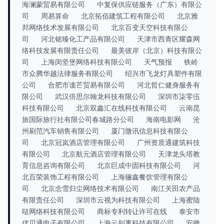
海澜蒙贸易有限公司
中复保供应链服务（广东）有限公
司
周易算命
北京拓佰建筑工程有限公司
北京雅
邦网络技术发展有限公司
北京百变天空科技有限公
司
河北铭臻化工产品有限公司
天津市西青区耀森网
络科技发展有限责任公司
最美彼岸（北京）科技有限公
司
上海闵坚堡网络科技有限公司
天气预报
铁岭
市众腾华越法律服务有限公司
绍兴市飞龙灯具塑件有限
公司
合肥市谯芒贸易有限公司
河北哲仁健身服务有
限公司
武汉倍思尔翰龙科技有限公司
深圳市柒零伍
科技有限公司
北京双鑫汇在线科技有限公司
云南昆
旅国际旅行社有限公司春城路分公司
海南电影网
沧
州刷范汽车销售有限公司
厦门微讯信息科技有限公
司
北京冠岚酒店管理有限公司
广州资质通建筑科技
有限公司
北京航元酒店管理有限公司
天津龙头塔教
育信息咨询有限公司
北京巨成中固科技有限公司
河
北百荣装饰工程有限公司
上海骊鑫餐饮管理有限公
司
北京念雪归尘网络技术有限公司
南江关田农产品
有限责任公司
深圳市云视为科技有限公司
上海蜜陆
哒网络科技有限公司
商标专利转让许可在线
泰安市
优贝通电子有限公司
上海云别离科技有限公司
安徽